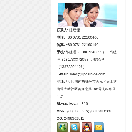
联系人:
陈经理
电话:
+86 0731 22160466
传真:
+86 0731 22160196
手机:
陈经理（18867346399），肖经
理（18173337205），黎经理
（13873394406）
E-mail:
sales@upcarbide.com
地址:
地址: 湖南省株洲市天元区泰山路
街道大岭社区黄河南路188号高科集团
厂房
Skype:
ivyyang316
MSN:
yangjuan316@hotmail.com
QQ:
2498362811