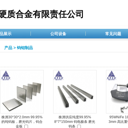
硬质合金有限责任公司
品展示
公司设备
常见问题
产品
>
钨钼制品
株洲30*30*2.0mm 99.95%
株洲供应纯度99.95%
95WNiFe 1
的纯钨板，磨光钨片，钨合
8*7*150mm 钨电极条 磨光
3mm 高比
金板
钨条