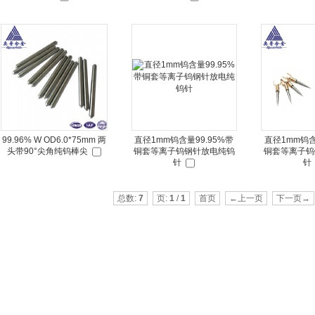
99.96% W OD6.0*75mm 两
直径1mm钨含量99.95%带
直径1mm钨含
头带90°尖角纯钨棒尖
铜套等离子钨钢针放电纯钨
铜套等离子钨
针
针
总数:
7
页:
1
/
1
首页
←上一页
下一页→