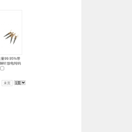
量99.95%带
钢针放电纯钨
末页