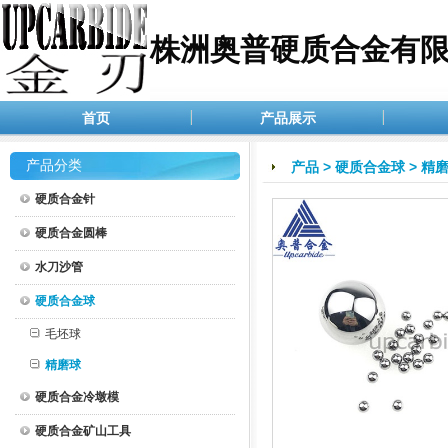
株洲奥普硬质合金有
首页
产品展示
产品分类
产品
>
硬质合金球
>
精
硬质合金针
硬质合金圆棒
水刀沙管
硬质合金球
毛坯球
精磨球
硬质合金冷墩模
硬质合金矿山工具