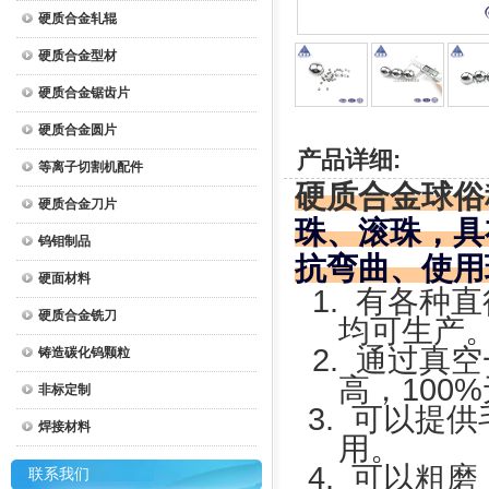
硬质合金轧辊
硬质合金型材
硬质合金锯齿片
硬质合金圆片
产品详细:
等离子切割机配件
硬质合金球俗
硬质合金刀片
珠、滚珠，具
钨钼制品
抗弯曲、使用
硬面材料
1.
有各种直
硬质合金铣刀
均可生产
2.
通过真空
铸造碳化钨颗粒
高，
100%
非标定制
3.
可以提供
焊接材料
用。
4.
可以粗磨
联系我们