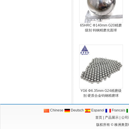
65HRC Φ140mm G20精磨
级别 钨钢精磨光面球
YG6 Φ6.35mm G24精磨级
别 硬质合金钨钢精磨球
Chinese
Deutsch
Espanol
Francais
首页
|
产品展示
|
公司
版权所有 ©
株洲奥普