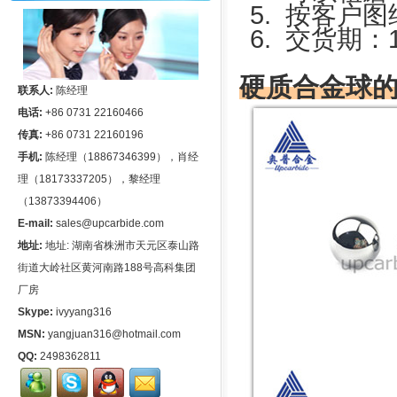
5.
按客户图
6.
交货期：
硬质合金球
联系人:
陈经理
电话:
+86 0731 22160466
传真:
+86 0731 22160196
手机:
陈经理（18867346399），肖经
理（18173337205），黎经理
（13873394406）
E-mail:
sales@upcarbide.com
地址:
地址: 湖南省株洲市天元区泰山路
街道大岭社区黄河南路188号高科集团
厂房
Skype:
ivyyang316
MSN:
yangjuan316@hotmail.com
QQ:
2498362811