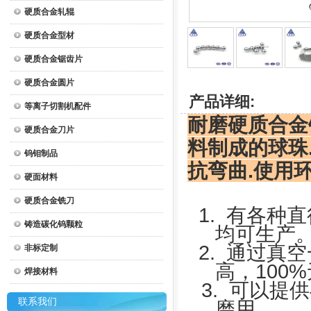
硬质合金轧辊
硬质合金型材
硬质合金锯齿片
硬质合金圆片
产品详细:
等离子切割机配件
耐磨硬质合金
硬质合金刀片
料制成的球珠.
钨钼制品
抗弯曲.使用
硬面材料
硬质合金铣刀
1.
有各种直
铸造碳化钨颗粒
均可生产
2.
通过真空
非标定制
高，
100%
焊接材料
3.
可以提供
联系我们
磨用。