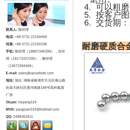
4.
可以粗磨
5.
按客户图
6.
交货期：
联系人:
陈经理
电话:
+86 0731 22160466
耐磨硬质合
传真:
+86 0731 22160196
手机:
陈经理（18867346399），肖经
理（18173337205），黎经理
（13873394406）
E-mail:
sales@upcarbide.com
地址:
地址: 湖南省株洲市天元区泰山路
街道大岭社区黄河南路188号高科集团
厂房
Skype:
ivyyang316
MSN:
yangjuan316@hotmail.com
QQ:
2498362811