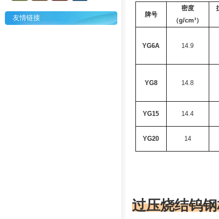
密度
牌号
友情链接
（
g/cm³
）
YG6A
14.9
YG8
14.8
YG15
14.4
YG20
14
过压烧结钨钢