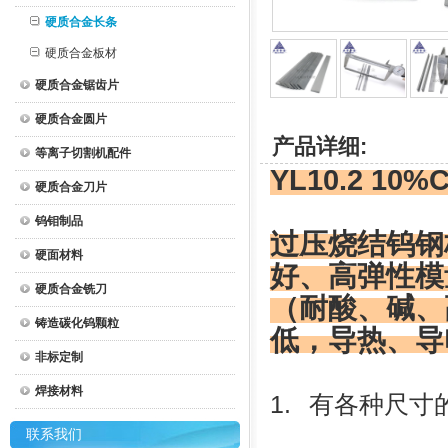
硬质合金长条
硬质合金板材
硬质合金锯齿片
硬质合金圆片
产品详细:
等离子切割机配件
YL10.2 10
硬质合金刀片
钨钼制品
过压烧结钨钢
硬面材料
好、高弹性模
硬质合金铣刀
（耐酸、碱、
铸造碳化钨颗粒
低，导热、导
非标定制
焊接材料
1.
有各种尺寸
联系我们