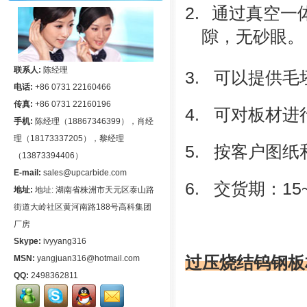
2.
通过真空一体
隙，无砂眼
。
联系人:
陈经理
3. 可以提供毛
电话:
+86 0731 22160466
传真:
+86 0731 22160196
4. 可对板材
手机:
陈经理（18867346399），肖经
理（18173337205），黎经理
5. 按客户图
（13873394406）
E-mail:
sales@upcarbide.com
6. 交货期：15
地址:
地址: 湖南省株洲市天元区泰山路
街道大岭社区黄河南路188号高科集团
厂房
Skype:
ivyyang316
过压烧结钨钢板
MSN:
yangjuan316@hotmail.com
QQ:
2498362811