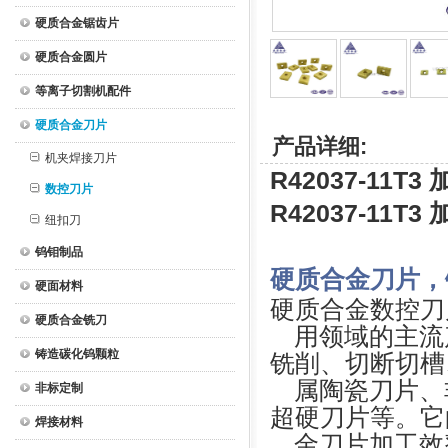
硬质合金锯齿片
硬质合金圆片
等离子切割机配件
硬质合金刀片
产品详细:
机夹焊接刀片
R42037-1
数控刀片
R42037-1
纽扣刀
钨钼制品
硬质合金刀片，
硬面材料
硬质合金数控刀
硬质合金铣刀
用领域的主流
铸造碳化钨颗粒
铣削、切断切槽
属陶瓷刀片、
非标定制
超硬刀片等。它
焊接材料
金刀片加工效