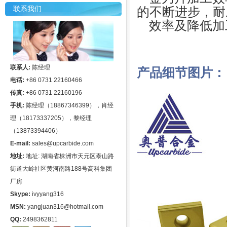
联系我们
的不断进步，耐
效率及降低加
联系人:
陈经理
产品细节图片：
电话:
+86 0731 22160466
传真:
+86 0731 22160196
手机:
陈经理（18867346399），肖经
理（18173337205），黎经理
（13873394406）
E-mail:
sales@upcarbide.com
地址:
地址: 湖南省株洲市天元区泰山路
街道大岭社区黄河南路188号高科集团
厂房
Skype:
ivyyang316
MSN:
yangjuan316@hotmail.com
QQ:
2498362811