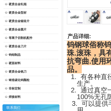
硬质合金轧辊
硬质合金型材
硬质合金锯齿片
硬质合金圆片
产品详细:
等离子切割机配件
钨钢球俗称
硬质合金刀片
珠.滚珠，具有
钨钼制品
抗弯曲.使用
硬面材料
品。
硬质合金铣刀
1.
有各种直
铸造碳化钨颗粒
生产。
2.
通过真空
非标定制
100%
无孔
焊接材料
3.
可以提供
联系我们
用。