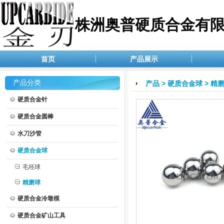
株洲奥普硬质合金有
首页
产品展示
产品分类
产品
>
硬质合金球
>
精
硬质合金针
硬质合金圆棒
水刀沙管
硬质合金球
毛坯球
精磨球
硬质合金冷墩模
硬质合金矿山工具