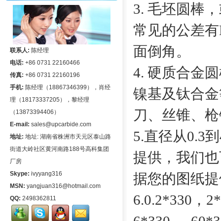
3. 毛坯圆
常见的公差有H6,
面倒角。
联系人:
陈经理
电话:
+86 0731 22160466
4. 硬质合
传真:
+86 0731 22160196
手机:
陈经理（18867346399），肖经
镍基及钛合金
理（18173337205），黎经理
刀、丝锥、枪
（13873394406）
E-mail:
sales@upcarbide.com
5.直径从0.
地址:
地址: 湖南省株洲市天元区泰山路
街道大岭社区黄河南路188号高科集团
提供，我们也
厂房
Skype:
ivyyang316
据您的图纸提
MSN:
yangjuan316@hotmail.com
6.0.2*330，
QQ:
2498362811