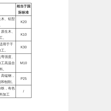
相当于国
际标准
生木、铝型
K20
。
、原生木、
K10
工。
适用于干
K30
加工。
抗弯强度、
M10
加工高温合
料。
，高锰钢，
P25
削和刨削。
铸铁，有色
/
料加工