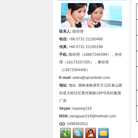
联系人:
陈经理
电话:
+86 0731 22160466
传真:
+86 0731 22160196
手机:
陈经理（18867346399），肖经
理（18173337205），黎经理
（13873394406）
E-mail:
sales@upcarbide.com
地址:
地址: 湖南省株洲市天元区泰山路
街道大岭社区黄河南路188号高科集团
厂房
Skype:
ivyyang316
MSN:
yangjuan316@hotmail.com
QQ:
2498362811