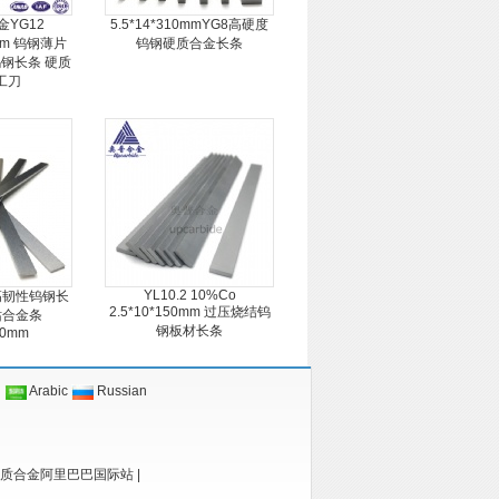
YG12
5.5*14*310mmYG8高硬度
0mm 钨钢薄片
钨钢硬质合金长条
钢长条 硬质
工刀
YL10.2 10%Co
度高韧性钨钢长
2.5*10*150mm 过压烧结钨
钴合金条
钢板材长条
30mm
n
Arabic
Russian
质合金阿里巴巴国际站
|