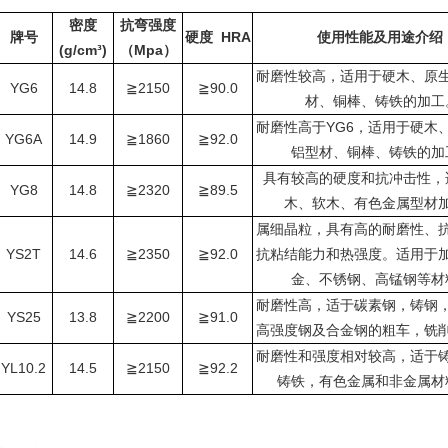
密度
抗弯强度
HRA
牌号
硬度
使用性能及用途介绍
(g/cm³)
Mpa
（
）
耐磨性较高，适用于硬木、原
YG6
14.8
2150
90.0
≧
≧
材、铜棒、铸铁的加工
YG6
耐磨性高于
，适用于硬木
YG6A
14.9
1860
92.0
≧
≧
铝型材、铜棒、铸铁的加
具有较高的硬度和抗冲击性，
YG8
14.8
2320
89.5
≧
≧
木、软木、有色金属型材
属细晶粒，具有高的耐磨性、
YS2T
14.6
2350
92.0
≧
≧
抗粘结能力和热强度。适用于
金、不锈钢、高锰钢等材
耐磨性高，适于碳素钢，铸钢
YS25
13.8
2200
91.0
≧
≧
高强度钢及合金钢的粗车，铣
耐磨性和强度相对较高，适于
YL10.2
14.5
2150
92.2
≧
≧
铸铁，有色金属和非金属材