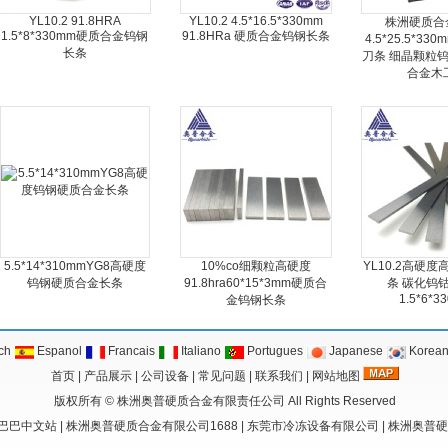
YL10.2 91.8HRA
YL10.2 4.5*16.5*330mm
株洲硬质合金
1.5*8*330mm硬质合金钨钢
91.8HRa 硬质合金钨钢长条
4.5*25.5*33
长条
刀条 细晶颗粒钨
合金木
5.5*14*310mmYG8高硬度
10%co细颗粒高硬度
YL10.2高硬
钨钢硬质合金长条
91.8hra60*15*3mm硬质合
条 碳化钨
1.5*6*3
金钨钢长条
ch
Espanol
Francais
Italiano
Portugues
Japanese
Korea
首页
|
产品展示
|
公司设备
|
常见问题
|
联系我们
|
网站地图
版权所有 ©
株洲奥普硬质合金有限责任公司
All Rights Reserved
巴巴中文站
|
株洲奥普硬质合金有限公司1688
|
东莞市冷冻设备有限公司
|
株洲奥普硬