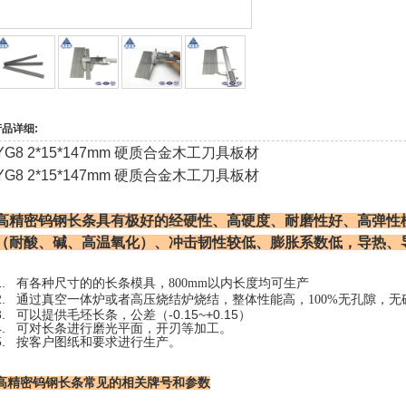
产品详细:
YG8 2*15*147mm 硬质合金木工刀具板材
YG8 2*15*147mm 硬质合金木工刀具板材
高精密钨钢
长条具有极好的经硬性、高硬度、耐磨性好、高弹性
（耐酸、碱、高温氧化）、
冲击韧性较低、膨胀系数低，导热、
.
有各种尺寸的的长条模具，800mm以内长度均可生产
.
通过真空一体炉或者高压烧结炉烧结，整体性能高，100%无孔隙，无
3. 可以提供毛坯长条，公差（-0.15~+0.15）
4. 可对长条进行磨光平面，开刃等加工。
5. 按客户图纸和要求进行生产。
高精密钨钢长条常见的相关牌号和参数