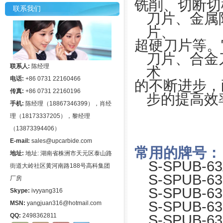
铣削、切断切
联系我们
刀片、金属
片、
超硬刀片等。
刀片、合金
联系人:
陈经理
术
电话:
+86 0731 22160466
的不断进步，
传真:
+86 0731 22160196
步的提高效
手机:
陈经理（18867346399），肖经
理（18173337205），黎经理
（13873394406）
E-mail:
sales@upcarbide.com
常
用的牌号：
地址:
地址: 湖南省株洲市天元区泰山路
S-SPUB-6
街道大岭社区黄河南路188号高科集团
S-SPUB-6
厂房
S-SPUB-6
Skype:
ivyyang316
S-SPUB-6
MSN:
yangjuan316@hotmail.com
QQ:
2498362811
S-SPUB-6