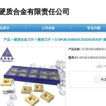
硬质合金有限责任公司
品展示
公司设备
常见问题
产品
>
硬质合金刀片
>
数控刀片
> S-SPUB-63B/63C/63D/6
产品名称 :
S-SPUB-63B/6
刮刀片
型号 :
S-SPUB-63B/63C/63D/
←[上一
询 