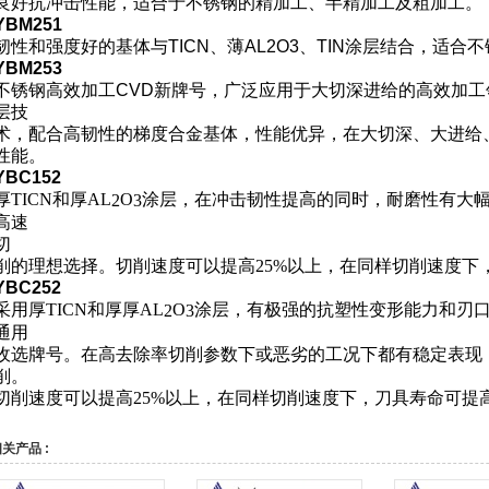
良好抗冲击性能，适合于不锈钢的精加工、半精加工及粗加工。
YBM251
韧性和强度好的基体与TICN、薄AL
2
O
3
、TIN涂层结合，适合
YBM253
不锈钢高效加工CVD新牌号，广泛应用于大切深进给的高效加
层技
术，配合高韧性的梯度合金基体，性能优异，在大切深、大进给
性能。
YBC152
厚TICN和厚AL
O
涂层，在冲击韧性提高的同时，耐磨性有大
2
3
高速
切
削的理想选择。
切削速度可以提高25%
以上，在同样切削速度下
YBC252
采用厚TICN和厚厚AL
O
涂层，有极强的抗塑性变形能力和刃
2
3
通用
收选牌号。在高去除率切削参数下或恶劣的工况下都有稳定表现
削。
切削速度可以提高25%
以上，在同样切削速度下，刀具寿命可提高
关产品 :