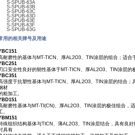
S-SPUB-63A
S-SPUB-63B
S-SPUB-63C
S-SPUB-63D
S-SPUB-63E
S-SPUB-63F
S-SPUB-63G
常用的相关牌号及用途
YBC151
高耐磨性的基体与MT-TICN、厚AL
2
O
3、
TIN涂层的组合；适合
YBC251
刃口安全性良好的韧性基体于MT-TICN、厚AL
2
O
3
、TIN涂层
YBC351
高强度于抗塑性基体与MT-TICN、厚AL
2
O
3
、TIN涂层的结合
钢材
的粗加工。
YBD151
高耐磨性基体与MT-TI(CN)、厚AL
2
O
3
、TIN涂层的极佳组合，
工。
YBM151
特殊组织结构基体与TICN、薄AL
2
O
3
、TIN涂层结合，具有良
时具有