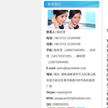
联系我们
联系人:
陈经理
电话:
+86 0731 22160466
传真:
+86 0731 22160196
手机:
陈经理（18867346399），肖经
理（18173337205），黎经理
（13873394406）
E-mail:
sales@upcarbide.com
地址:
地址: 湖南省株洲市天元区泰山路
街道大岭社区黄河南路188号高科集团
厂房
Skype:
ivyyang316
MSN:
yangjuan316@hotmail.com
QQ:
2498362811