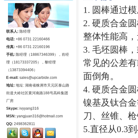
1
. 圆棒通过
2. 硬质合
联系人:
陈经理
整体性能高，
电话:
+86 0731 22160466
传真:
+86 0731 22160196
3. 毛坯圆
手机:
陈经理（18867346399），肖经
常见的公差有H6,
理（18173337205），黎经理
（13873394406）
面倒角。
E-mail:
sales@upcarbide.com
地址:
地址: 湖南省株洲市天元区泰山路
4. 硬质合
街道大岭社区黄河南路188号高科集团
镍基及钛合金
厂房
Skype:
ivyyang316
刀、丝锥、枪
MSN:
yangjuan316@hotmail.com
QQ:
2498362811
5.直径从0.