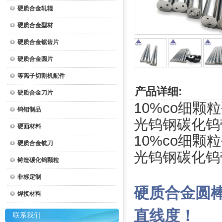
硬质合金轧辊
硬质合金型材
硬质合金锯齿片
硬质合金圆片
等离子切割机配件
产品详细:
硬质合金刀片
10%co细颗粒硬
钨钼制品
光钨钢碳化钨
硬面材料
10%co细颗粒硬
硬质合金铣刀
光钨钢碳化钨
铸造碳化钨颗粒
非标定制
硬质合金圆
焊接材料
直线度！
联系我们