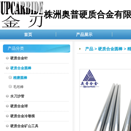
株洲奥普硬质合金有
首页
产品展示
产品分类
产品
>
硬质合金圆棒
>
硬质合金针
硬质合金圆棒
精磨圆棒
毛坯棒
水刀沙管
硬质合金球
硬质合金冷墩模
硬质合金矿山工具