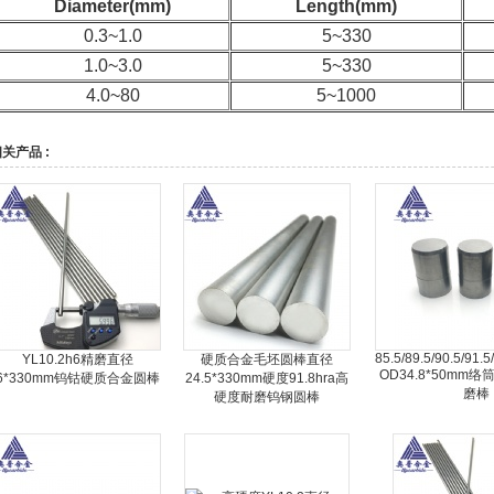
Diameter(mm)
Length(mm)
0.3~1.0
5~330
1.0~3.0
5~330
4.0~80
5~1000
关产品 :
85.5/89.5/90.5/91.
YL10.2h6精磨直径
硬质合金毛坯圆棒直径
OD34.8*50mm
6*330mm钨钴硬质合金圆棒
24.5*330mm硬度91.8hra高
磨棒
硬度耐磨钨钢圆棒