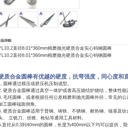
产品详细:
YL10.2直径8.01*360mm精磨抛光硬质合金实心钨钢圆棒
YL10.2直径8.01*360mm精磨抛光硬质合金实心钨钢圆棒
硬质合金圆棒有优越的硬度，抗弯强度，同心度和
1
. 圆棒通过模压或挤压机压制成型。
2. 硬质合金圆棒通过真空一体炉或者高压烧结炉烧结，整体性
3. 毛坯圆棒，或者根据任何公差精磨和抛光圆棒外径，常见的公差有H6,H
加工圆棒端面倒角。
4. 硬质合金圆棒适用于普钢、铸铁、不锈钢、耐热钢、镍基及
头、 立铣刀、丝锥、枪钻等通用工具材料。
5.直径从0.3到40mm的圆棒，长度为400mm以下均可以提供，