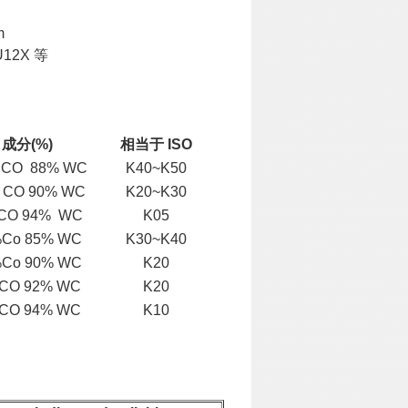
m
U12X 等
成分(%)
相当于 ISO
 CO 88% WC
K40~K50
 CO 90% WC
K20~K30
CO 94% WC
K05
Co 85% WC
K30~K40
Co 90% WC
K20
 CO 92% WC
K20
 CO 94% WC
K10