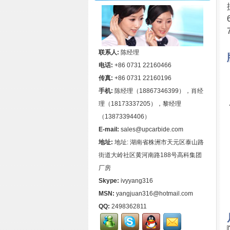
联系人:
陈经理
电话:
+86 0731 22160466
传真:
+86 0731 22160196
手机:
陈经理（18867346399），肖经
理（18173337205），黎经理
（13873394406）
E-mail:
sales@upcarbide.com
地址:
地址: 湖南省株洲市天元区泰山路
街道大岭社区黄河南路188号高科集团
厂房
Skype:
ivyyang316
MSN:
yangjuan316@hotmail.com
QQ:
2498362811