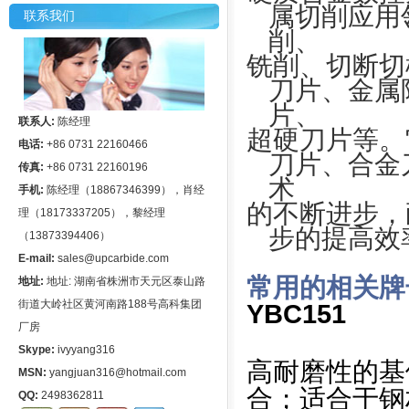
属切削应用
联系我们
削、
铣削、切断切
刀片、金属
片、
联系人:
陈经理
超硬刀片等。
电话:
+86 0731 22160466
刀片、合金
传真:
+86 0731 22160196
术
手机:
陈经理（18867346399），肖经
的不断进步，
理（18173337205），黎经理
步的提高效
（13873394406）
E-mail:
sales@upcarbide.com
常用的相关牌
地址:
地址: 湖南省株洲市天元区泰山路
街道大岭社区黄河南路188号高科集团
YBC151
厂房
Skype:
ivyyang316
高耐磨性的基体
MSN:
yangjuan316@hotmail.com
合；适合于钢
QQ:
2498362811