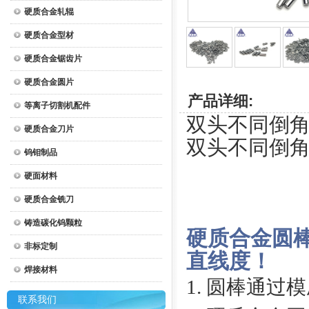
硬质合金轧辊
硬质合金型材
硬质合金锯齿片
硬质合金圆片
产品详细:
等离子切割机配件
双头不同倒角 
硬质合金刀片
双头不同倒角 
钨钼制品
硬面材料
硬质合金铣刀
铸造碳化钨颗粒
硬质合金圆
非标定制
直线度！
焊接材料
1
. 圆棒通过
联系我们