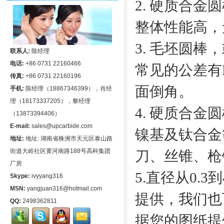
2. 硬质合
整体性能高，
3. 毛坯圆
联系人:
陈经理
电话:
+86 0731 22160466
常见的公差有H6,
传真:
+86 0731 22160196
面倒角。
手机:
陈经理（18867346399），肖经
理（18173337205），黎经理
4. 硬质合
（13873394406）
E-mail:
sales@upcarbide.com
镍基及钛合金
地址:
地址: 湖南省株洲市天元区泰山路
街道大岭社区黄河南路188号高科集团
刀、丝锥、枪
厂房
5.直径从0.
Skype:
ivyyang316
MSN:
yangjuan316@hotmail.com
提供，我们也
QQ:
2498362811
据您的图纸提