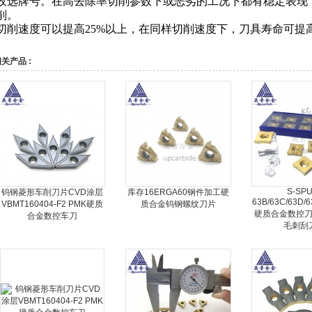
收选牌号。在高去除率切削参数下或恶劣的工况下都有稳定表现
削。
切削速度可以提高25%
以上，在同样切削速度下，刀具寿命可提高
关产品 :
S-SPU
钨钢菱形车削刀片CVD涂层
库存16ERGA60钢件加工硬
63B/63C/63D/
VBMT160404-F2 PMK硬质
质合金钨钢螺纹刀片
硬质合金数控
合金数控车刀
毛刺刮