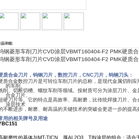
产品详细:
钨钢菱形车削刀片CVD涂层VBMT160404-F2 PMK硬
钨钢菱形车削刀片CVD涂层VBMT160404-F2 PMK硬
硬质合金刀片，钨钢刀片，数控刀片，CNC刀片，钨钢刀头：
硬质合金数控刀片是可转位车削刀片的总称，是现代金属切削应
的车削、
铣削、切断切槽、螺纹车削等领域。按材质可分为涂层刀片、金
合金刀片、
超硬刀片等。它的特点是高效率、高耐磨，比传统焊接刀片、合
涂层技术
的不断进步，耐磨、耐高温的关键技术的突破会更进一步的提高
常用的相关牌号及用途
YBC151
高耐磨性的基体与MT-TICN、厚AL
2
O
3、
TIN涂层的组合；适合