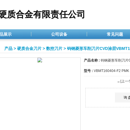
硬质合金有限责任公司
品展示
公司设备
常见问题
产品
>
硬质合金刀片
>
数控刀片
> 钨钢菱形车削刀片CVD涂层VBMT16
产品名称 :
钨钢菱形车削刀片CV
型号 :
VBMT160404-F2 PMK
←[上一
询 