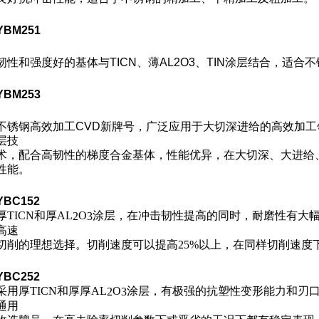
YBM251
韧性和强度好的基体与TICN、薄AL
2
O
3
、TIN涂层结合，适合
YBM253
不锈钢高效加工CVD新牌号，广泛应用于大切深进给的高效加
层技
术，配合高韧性的梯度合金基体，性能优异，在大切深、大进给
性能。
YBC152
厚TICN和厚AL
O
涂层，在冲击韧性提高的同时，耐磨性有大
2
3
高速
切削的理想选择。
切削速度可以提高25%
以上，在同样切削速度
YBC252
采用厚TICN和厚厚AL
O
涂层，有极强的抗塑性变形能力和刃
2
3
通用