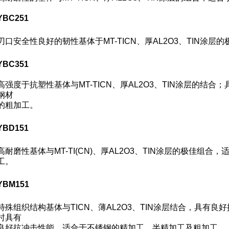
YBC251
刃口安全性良好的韧性基体于MT-TICN、厚AL
2
O
3
、TIN涂层
YBC351
高强度于抗塑性基体与MT-TICN、厚AL
2
O
3
、TIN涂层的结合
钢材
的粗加工。
YBD151
高耐磨性基体与MT-TI(CN)、厚AL
2
O
3
、TIN涂层的极佳组合，
工。
YBM151
特殊组织结构基体与TICN、薄AL
2
O
3
、TIN涂层结合，具有良
时具有
良好抗冲击性能，适合于不锈钢的精加工、半精加工及粗加工。