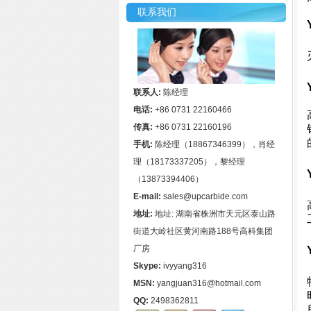
联系我们
联系人:
陈经理
电话:
+86 0731 22160466
传真:
+86 0731 22160196
手机:
陈经理（18867346399），肖经
理（18173337205），黎经理
（13873394406）
E-mail:
sales@upcarbide.com
地址:
地址: 湖南省株洲市天元区泰山路
街道大岭社区黄河南路188号高科集团
厂房
Skype:
ivyyang316
MSN:
yangjuan316@hotmail.com
QQ:
2498362811