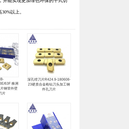
，并能实现更加绿色环保的干式切
30%以上。
B-
深孔镗刀片R424.9-180608-
63E/63F 株洲
23硬质合金枪钻刀头加工钢
刀片钢管外壁
件孔刀片
刀片