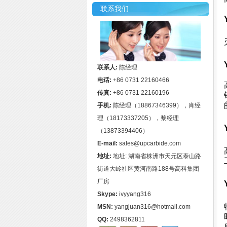
联系我们
联系人:
陈经理
电话:
+86 0731 22160466
传真:
+86 0731 22160196
手机:
陈经理（18867346399），肖经
理（18173337205），黎经理
（13873394406）
E-mail:
sales@upcarbide.com
地址:
地址: 湖南省株洲市天元区泰山路
街道大岭社区黄河南路188号高科集团
厂房
Skype:
ivyyang316
MSN:
yangjuan316@hotmail.com
QQ:
2498362811