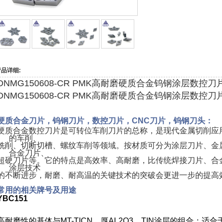
产品详细:
DNMG150608-CR PMK高耐磨硬质合金钨钢涂层数控刀
DNMG150608-CR PMK高耐磨硬质合金钨钢涂层数控刀
硬质合金刀片，钨钢刀片，数控刀片，CNC刀片，钨钢刀头：
硬质合金数控刀片是可转位车削刀片的总称，是现代金属切削应
的车削、
铣削、切断切槽、螺纹车削等领域。按材质可分为涂层刀片、金
合金刀片、
超硬刀片等。它的特点是高效率、高耐磨，比传统焊接刀片、合
涂层技术
的不断进步，耐磨、耐高温的关键技术的突破会更进一步的提高
常用的相关牌号及用途
YBC151
高耐磨性的基体与MT-TICN、厚AL
2
O
3、
TIN涂层的组合；适合