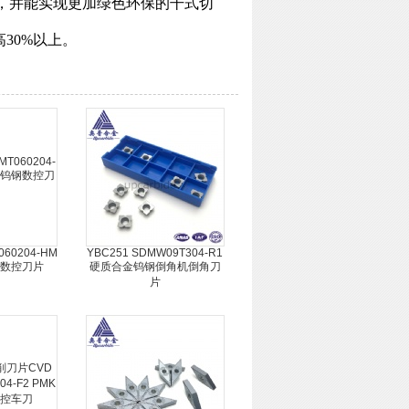
，并能实现更加绿色环保的干式切
30%以上。
060204-HM
YBC251 SDMW09T304-R1
数控刀片
硬质合金钨钢倒角机倒角刀
片