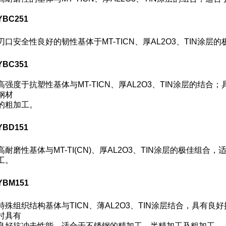
YBC251
刃口安全性良好的韧性基体于MT-TICN、厚AL
2
O
3
、TIN涂层
YBC351
高强度于抗塑性基体与MT-TICN、厚AL
2
O
3
、TIN涂层的结合
钢材
的粗加工。
YBD151
高耐磨性基体与MT-TI(CN)、厚AL
2
O
3
、TIN涂层的极佳组合，
工。
YBM151
特殊组织结构基体与TICN、薄AL
2
O
3
、TIN涂层结合，具有良
时具有
良好抗冲击性能，适合于不锈钢的精加工、半精加工及粗加工。