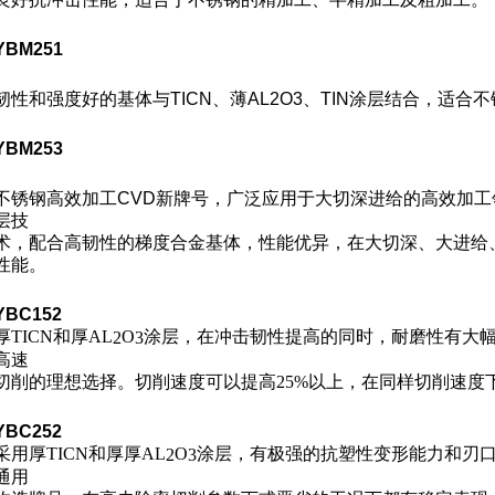
YBM251
韧性和强度好的基体与TICN、薄AL
2
O
3
、TIN涂层结合，适合
YBM253
不锈钢高效加工CVD新牌号，广泛应用于大切深进给的高效加
层技
术，配合高韧性的梯度合金基体，性能优异，在大切深、大进给
性能。
YBC152
厚TICN和厚AL
O
涂层，在冲击韧性提高的同时，耐磨性有大
2
3
高速
切削的理想选择。
切削速度可以提高25%
以上，在同样切削速度
YBC252
采用厚TICN和厚厚AL
O
涂层，有极强的抗塑性变形能力和刃
2
3
通用