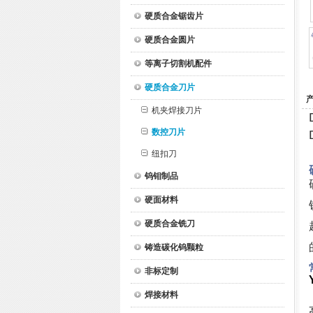
硬质合金锯齿片
硬质合金圆片
等离子切割机配件
硬质合金刀片
机夹焊接刀片
数控刀片
纽扣刀
钨钼制品
硬面材料
硬质合金铣刀
铸造碳化钨颗粒
非标定制
焊接材料