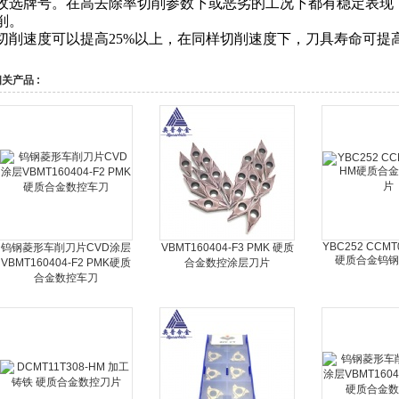
收选牌号。在高去除率切削参数下或恶劣的工况下都有稳定表现
削。
切削速度可以提高25%
以上，在同样切削速度下，刀具寿命可提高
关产品 :
YBC252 CCMT
钨钢菱形车削刀片CVD涂层
VBMT160404-F3 PMK 硬质
硬质合金钨钢
VBMT160404-F2 PMK硬质
合金数控涂层刀片
合金数控车刀