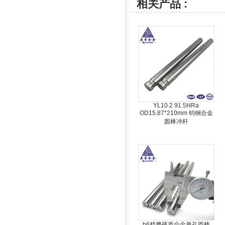
相关产品 :
YL10.2 91.5HRa
OD15.87*210mm 钨钢合金
圆棒冲杆
h6精磨硬质合金单孔圆棒