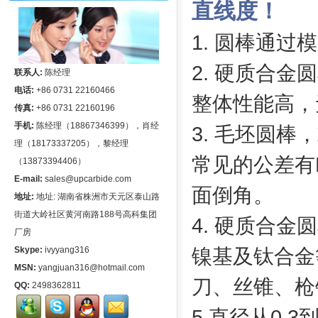
直线度！
1
. 圆棒通过
2. 硬质合
联系人:
陈经理
电话:
+86 0731 22160466
整体性能高，
传真:
+86 0731 22160196
手机:
陈经理（18867346399），肖经
3. 毛坯圆
理（18173337205），黎经理
常见的公差有H6
（13873394406）
E-mail:
sales@upcarbide.com
面倒角。
地址:
地址: 湖南省株洲市天元区泰山路
街道大岭社区黄河南路188号高科集团
4. 硬质合
厂房
Skype:
ivyyang316
镍基及钛合金
MSN:
yangjuan316@hotmail.com
刀、丝锥、枪
QQ:
2498362811
5.直径从0.