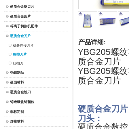
硬质合金锯齿片
硬质合金圆片
等离子切割机配件
硬质合金刀片
产品详细:
机夹焊接刀片
YBG205螺纹
数控刀片
质合金刀片
纽扣刀
YBG205螺纹
钨钼制品
质合金刀片
硬面材料
硬质合金铣刀
铸造碳化钨颗粒
硬质合金刀片
非标定制
刀头：
焊接材料
硬质合金数控