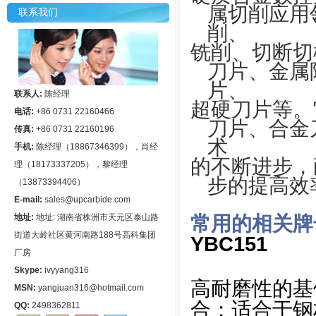
属切削应用
联系我们
削、
铣削、切断切
刀片、金属
片、
联系人:
陈经理
超硬刀片等。
电话:
+86 0731 22160466
刀片、合金
传真:
+86 0731 22160196
术
手机:
陈经理（18867346399），肖经
的不断进步，
理（18173337205），黎经理
步的提高效
（13873394406）
E-mail:
sales@upcarbide.com
地址:
地址: 湖南省株洲市天元区泰山路
常用的相关牌
街道大岭社区黄河南路188号高科集团
YBC151
厂房
Skype:
ivyyang316
高耐磨性的基体
MSN:
yangjuan316@hotmail.com
合；适合于钢
QQ:
2498362811