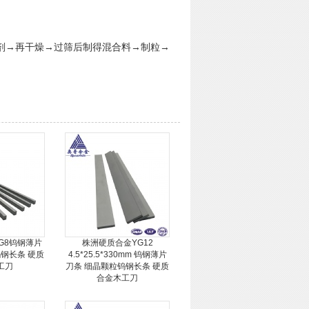
剂→再干燥→过筛后制得混合料→制粒→
G8钨钢薄片
株洲硬质合金YG12
钢长条 硬质
4.5*25.5*330mm 钨钢薄片
工刀
刀条 细晶颗粒钨钢长条 硬质
合金木工刀