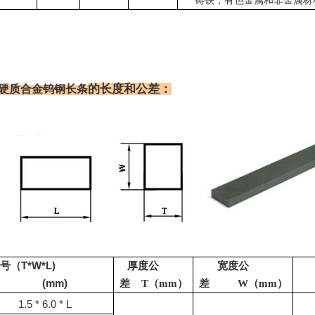
铸铁，有色金属和非金属材
的长度和公差：
硬质合金钨钢长条
号（
T*W*L)
厚度公
宽度公
(mm)
差
T
（
mm
）
差
W
（
mm
）
1.5 * 6.0 * L