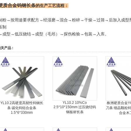
硬质合金钨钢长条
的生产工艺流程：
制粉→按用途要求配方→经湿磨→混合→粉碎→干燥→过筛→后加入成型
压制
→成型→低压烧结→成型（毛坯）→探伤检验→包装→入库。
关产品 :
YL10.2 10%Co
YL10.2高硬度高韧性钨钢长
株洲硬质合金Y
2.5*10*150mm 过压烧结钨
条 碳化钨钴合金条
刀条 细晶颗粒钨
钢板材长条
1.5*6*330mm
合金木