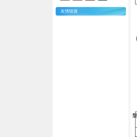
友情链接
高
型