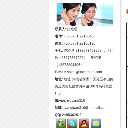
联系人:
陈经理
电话:
+86 0731 22160466
传真:
+86 0731 22160196
手机:
陈经理（18867346399），肖经
理（18173337205），黎经理
（13873394406）
E-mail:
sales@upcarbide.com
地址:
地址: 湖南省株洲市天元区泰山路
街道大岭社区黄河南路188号高科集团
厂房
Skype:
ivyyang316
MSN:
yangjuan316@hotmail.com
QQ:
2498362811