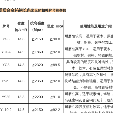
硬质合金钨钢长条
常见的相关牌号和参数
密度
抗弯强度
HRA
牌号
硬度
使用性能及用途介绍
(g/cm³)
Mpa
（
）
耐磨性较高，适用于硬木、原
YG6
14.8
2150
90.0
≧
≧
材、铜棒、铸铁的加工
YG6
耐磨性高于
，适用于硬木
YG6A
14.9
1860
92.0
≧
≧
铝型材、铜棒、铸铁的加
具有较高的硬度和抗冲击性，
YG8
14.8
2320
89.5
≧
≧
木、软木、有色金属型材
属细晶粒，具有高的耐磨性、
YS2T
14.6
2350
92.0
≧
≧
抗粘结能力和热强度。适用于
金、不锈钢、高锰钢等材
耐磨性高，适于碳素钢，铸钢
YS25
13.8
2200
91.0
≧
≧
高强度钢及合金钢的粗车，铣
耐磨性和强度相对较高，适于
YL10.2
14.5
2150
92.2
≧
≧