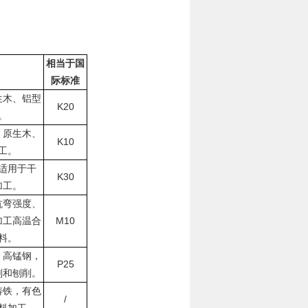
相当于国
际标准
生木、铝型
K20
。
、原生木、
K10
工。
适用于干
K30
加工。
抗弯强度、
M10
加工高温合
料。
，高锰钢，
P25
削和刨削。
铸铁，有色
/