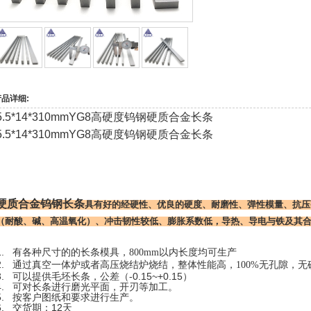
产品详细:
5.5*14*310mmYG8高硬度钨钢硬质合金长条
5.5*14*310mmYG8高硬度钨钢硬质合金长条
硬质合金钨钢长条
具
有好的经硬性、优良的硬度、耐磨性、弹性模量、抗压
（耐酸、碱、高温氧化）、
冲击韧性较低、膨胀系数低，导热、导电与铁及其
.
有各种尺寸的的长条模具，800mm以内长度均可生产
.
通过真空一体炉或者高压烧结炉烧结，整体性能高，100%无孔隙，无
3. 可以提供毛坯长条，公差（-0.15~+0.15）
4. 可对长条进行磨光平面，开刃等加工。
5. 按客户图纸和要求进行生产。
6. 交货期：12天