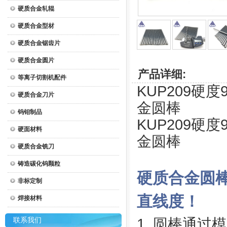
硬质合金轧辊
硬质合金型材
硬质合金锯齿片
硬质合金圆片
产品详细:
等离子切割机配件
KUP209硬度
硬质合金刀片
金圆棒
钨钼制品
KUP209硬度
硬面材料
金圆棒
硬质合金铣刀
铸造碳化钨颗粒
硬质合金圆
非标定制
直线度！
焊接材料
联系我们
1
. 圆棒通过