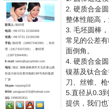
2. 硬质合
整体性能高，
联系人:
陈经理
3. 毛坯圆
电话:
+86 0731 22160466
传真:
+86 0731 22160196
常见的公差有H6
手机:
陈经理（18867346399），肖经
面倒角。
理（18173337205），黎经理
（13873394406）
4. 硬质合
E-mail:
sales@upcarbide.com
地址:
地址: 湖南省株洲市天元区泰山路
镍基及钛合金
街道大岭社区黄河南路188号高科集团
厂房
刀、丝锥、枪
Skype:
ivyyang316
5.直径从0.
MSN:
yangjuan316@hotmail.com
QQ:
2498362811
提供，我们也