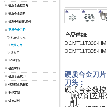
硬质合金锯齿片
硬质合金圆片
等离子切割机配件
硬质合金刀片
产品详细:
机夹焊接刀片
DCMT11T308
数控刀片
DCMT11T308
纽扣刀
钨钼制品
硬面材料
硬质合金刀片
硬质合金铣刀
刀头：
铸造碳化钨颗粒
硬质合金数控
非标定制
属切削应用
削、
焊接材料