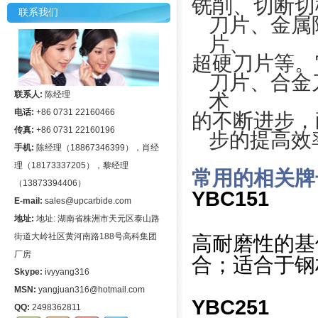
铣削、切断切
联系我们
刀片、金属
片、
超硬刀片等。
刀片、合金
联系人:
陈经理
术
电话:
+86 0731 22160466
的不断进步，
传真:
+86 0731 22160196
步的提高效
手机:
陈经理（18867346399），肖经
理（18173337205），黎经理
常用的相关牌
（13873394406）
YBC151
E-mail:
sales@upcarbide.com
地址:
地址: 湖南省株洲市天元区泰山路
街道大岭社区黄河南路188号高科集团
高耐磨性的基体
厂房
合；适合于钢
Skype:
ivyyang316
MSN:
yangjuan316@hotmail.com
YBC251
QQ:
2498362811