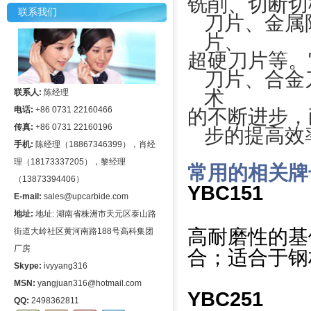
铣削、切断切
联系我们
刀片、金属
片、
超硬刀片等。
刀片、合金
术
联系人:
陈经理
电话:
+86 0731 22160466
的不断进步，
传真:
+86 0731 22160196
步的提高效
手机:
陈经理（18867346399），肖经
理（18173337205），黎经理
常用的相关牌
（13873394406）
YBC151
E-mail:
sales@upcarbide.com
地址:
地址: 湖南省株洲市天元区泰山路
高耐磨性的基体
街道大岭社区黄河南路188号高科集团
厂房
合；适合于钢
Skype:
ivyyang316
MSN:
yangjuan316@hotmail.com
YBC251
QQ:
2498362811