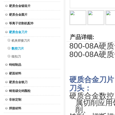
硬质合金锯齿片
硬质合金圆片
等离子切割机配件
硬质合金刀片
产品详细:
机夹焊接刀片
800-08A
数控刀片
800-08
纽扣刀
钨钼制品
硬面材料
硬质合金刀片
硬质合金铣刀
刀头：
铸造碳化钨颗粒
硬质合金数控
非标定制
属切削应用
削、
焊接材料