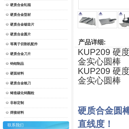
硬质合金轧辊
硬质合金型材
硬质合金锯齿片
硬质合金圆片
产品详细:
等离子切割机配件
KUP209 硬
硬质合金刀片
金实心圆棒
钨钼制品
KUP209 硬
硬面材料
金实心圆棒
硬质合金铣刀
铸造碳化钨颗粒
非标定制
硬质合金圆
焊接材料
直线度！
联系我们