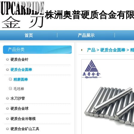
株洲奥普硬质合金有
首页
产品展示
产品分类
产品
>
硬质合金圆棒
>
硬质合金针
硬质合金圆棒
精磨圆棒
毛坯棒
水刀沙管
硬质合金球
硬质合金冷墩模
硬质合金矿山工具