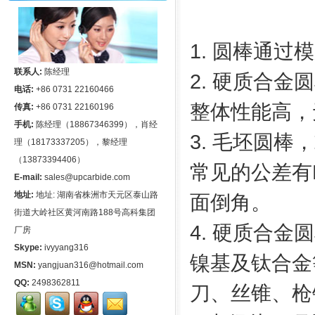
1
. 圆棒通过
联系人:
陈经理
2. 硬质合
电话:
+86 0731 22160466
整体性能高，
传真:
+86 0731 22160196
手机:
陈经理（18867346399），肖经
3. 毛坯圆
理（18173337205），黎经理
（13873394406）
常见的公差有H6
E-mail:
sales@upcarbide.com
地址:
地址: 湖南省株洲市天元区泰山路
面倒角。
街道大岭社区黄河南路188号高科集团
4. 硬质合
厂房
Skype:
ivyyang316
镍基及钛合金
MSN:
yangjuan316@hotmail.com
QQ:
2498362811
刀、丝锥、枪