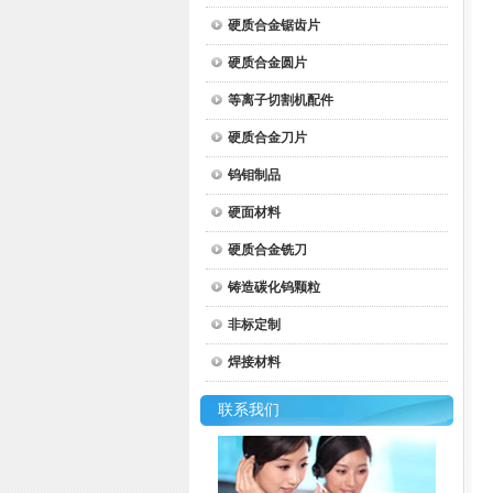
硬质合金锯齿片
硬质合金圆片
等离子切割机配件
硬质合金刀片
钨钼制品
硬面材料
硬质合金铣刀
铸造碳化钨颗粒
非标定制
焊接材料
联系我们