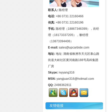
联系人:
陈经理
电话:
+86 0731 22160466
传真:
+86 0731 22160196
手机:
陈经理（18867346399），肖经
理（18173337205），黎经理
（13873394406）
E-mail:
sales@upcarbide.com
地址:
地址: 湖南省株洲市天元区泰山路
街道大岭社区黄河南路188号高科集团
厂房
Skype:
ivyyang316
MSN:
yangjuan316@hotmail.com
QQ:
2498362811
友情链接