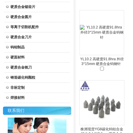
硬质合金锯齿片
硬质合金圆片
等离子切割机配件
硬质合金刀片
钨钼制品
硬面材料
YL10.2 高硬度91.8hra 外径
3*15mm 硬质合金钨钢针
硬质合金铣刀
铸造碳化钨颗粒
非标定制
焊接材料
联系我们
株洲现货YG8碳化钨钴合金