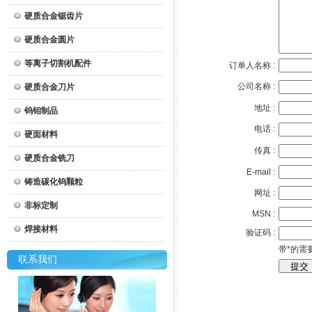
硬质合金锯齿片
硬质合金圆片
等离子切割机配件
订单人名称 :
公司名称 :
硬质合金刀片
地址 :
钨钼制品
电话 :
硬面材料
传真 :
硬质合金铣刀
E-mail :
铸造碳化钨颗粒
网址 :
非标定制
MSN :
焊接材料
验证码 :
带*的需
联系我们