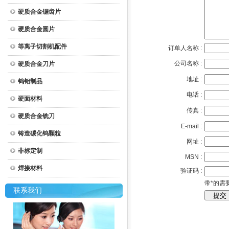
硬质合金锯齿片
硬质合金圆片
等离子切割机配件
订单人名称 :
公司名称 :
硬质合金刀片
地址 :
钨钼制品
电话 :
硬面材料
传真 :
硬质合金铣刀
E-mail :
铸造碳化钨颗粒
网址 :
非标定制
MSN :
焊接材料
验证码 :
带*的需
联系我们