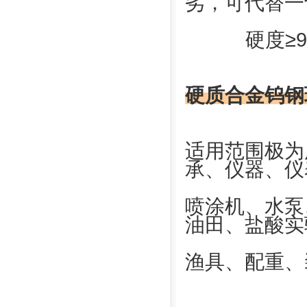
劣，可代替一
硬度
≥
硬质合金钨钢
适用范围极为
承
、仪器、仪
喷涂机
、水泵
油田、盐酸实
渔具、配重、