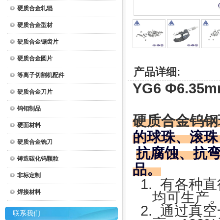
硬质合金轧辊
硬质合金型材
硬质合金锯齿片
硬质合金圆片
产品详细:
等离子切割机配件
YG6 Φ6.3
硬质合金刀片
钨钼制品
硬质合金钨钢
硬面材料
的球珠、滚珠
硬质合金铣刀
抗腐蚀、抗
铸造碳化钨颗粒
品。
非标定制
1.
有各种直
焊接材料
均可生产
2.
通过真空
联系我们