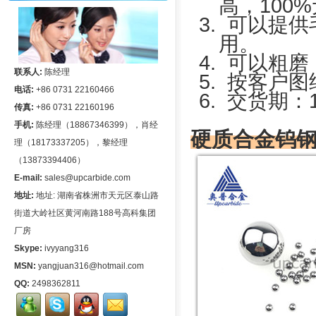
高，
100%
3.
可以提供
用。
4.
可以粗磨
联系人:
陈经理
5.
按客户图
电话:
+86 0731 22160466
6.
交货期：
传真:
+86 0731 22160196
手机:
陈经理（18867346399），肖经
硬质合金钨
理（18173337205），黎经理
（13873394406）
E-mail:
sales@upcarbide.com
地址:
地址: 湖南省株洲市天元区泰山路
街道大岭社区黄河南路188号高科集团
厂房
Skype:
ivyyang316
MSN:
yangjuan316@hotmail.com
QQ:
2498362811