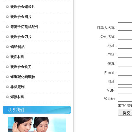
硬质合金锯齿片
硬质合金圆片
等离子切割机配件
订单人名称 :
公司名称 :
硬质合金刀片
地址 :
钨钼制品
电话 :
硬面材料
传真 :
硬质合金铣刀
E-mail :
铸造碳化钨颗粒
网址 :
非标定制
MSN :
焊接材料
验证码 :
带*的需
联系我们