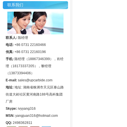
联系我们
联系人:
陈经理
电话:
+86 0731 22160466
传真:
+86 0731 22160196
手机:
陈经理（18867346399），肖经
理（18173337205），黎经理
（13873394406）
E-mail:
sales@upcarbide.com
地址:
地址: 湖南省株洲市天元区泰山路
街道大岭社区黄河南路188号高科集团
厂房
Skype:
ivyyang316
MSN:
yangjuan316@hotmail.com
QQ:
2498362811