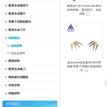
硬质合金锯齿片
株洲30*30*2.0mm 99.95%
的纯钨板，磨光钨片，钨合
硬质合金圆片
金板
等离子切割机配件
硬质合金刀片
钨钼制品
纯钨材料
钨合金材料
硬面材料
直径1mm钨含量99.95%带
铜套等离子钨钢针放电纯钨
硬质合金铣刀
针
铸造碳化钨颗粒
非标定制
焊接材料
联系我们