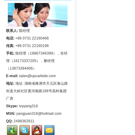
联系人:
陈经理
电话:
+86 0731 22160466
传真:
+86 0731 22160196
手机:
陈经理（18867346399），肖经
理（18173337205），黎经理
（13873394406）
E-mail:
sales@upcarbide.com
地址:
地址: 湖南省株洲市天元区泰山路
街道大岭社区黄河南路188号高科集团
厂房
Skype:
ivyyang316
MSN:
yangjuan316@hotmail.com
QQ:
2498362811