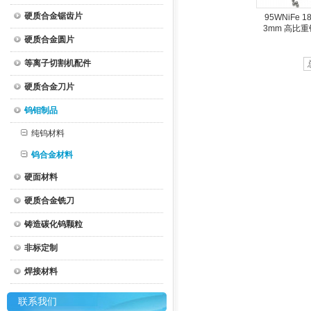
硬质合金锯齿片
95WNiFe 1
3mm 高比
硬质合金圆片
等离子切割机配件
硬质合金刀片
钨钼制品
纯钨材料
钨合金材料
硬面材料
硬质合金铣刀
铸造碳化钨颗粒
非标定制
焊接材料
联系我们