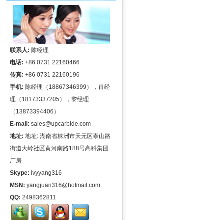
联系人:
陈经理
电话:
+86 0731 22160466
传真:
+86 0731 22160196
手机:
陈经理（18867346399），肖经
理（18173337205），黎经理
（13873394406）
E-mail:
sales@upcarbide.com
地址:
地址: 湖南省株洲市天元区泰山路
街道大岭社区黄河南路188号高科集团
厂房
Skype:
ivyyang316
MSN:
yangjuan316@hotmail.com
QQ:
2498362811