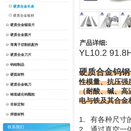
硬质合金长条
硬质合金板材
硬质合金锯齿片
硬质合金圆片
产品详细:
等离子切割机配件
YL10.2 91
硬质合金刀片
钨钼制品
硬质合金钨钢
硬面材料
性模量、抗压强
硬质合金铣刀
（耐酸、碱、高
铸造碳化钨颗粒
电与铁及其合金
非标定制
焊接材料
1.
有各种尺寸的
联系我们
2.
通过真空一体