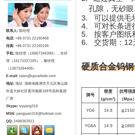
孔隙，无砂眼
3. 可以提供毛坯
4. 可对长条
联系人:
陈经理
5. 按客户图
电话:
+86 0731 22160466
6. 交货期：12
传真:
+86 0731 22160196
手机:
陈经理（18867346399），肖经
理（18173337205），黎经理
硬质合金钨钢
（13873394406）
E-mail:
sales@upcarbide.com
地址:
地址: 湖南省株洲市天元区泰山路
街道大岭社区黄河南路188号高科集团
密度
抗弯强
牌号
厂房
(g/cm³)
Mpa
（
Skype:
ivyyang316
YG6
14.8
2150
≧
MSN:
yangjuan316@hotmail.com
QQ:
2498362811
YG6A
14.9
1860
≧